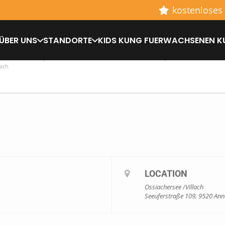
kostenloses
ÜBER UNS
STANDORTE
KIDS KUNG FU
ERWACHSENEN K
RAINING (NUR FÜR SCHULLEITER)
lach
LOCATION
Ossiachersee /Villach
Seeuferstraße 109, 9520 An