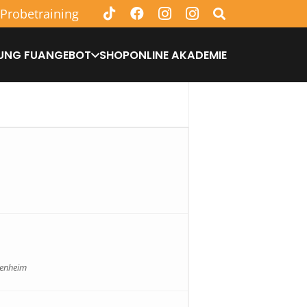
 Probetraining
UNG FU
ANGEBOT
SHOP
ONLINE AKADEMIE
nenheim