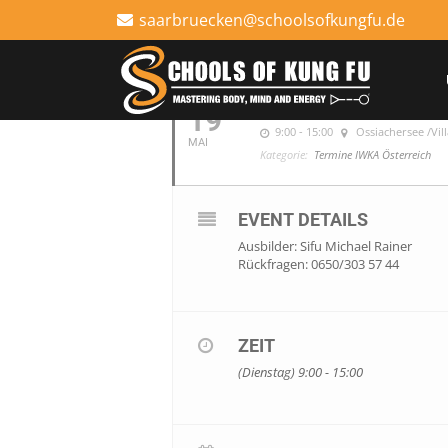
saarbruecken@schoolsofkungfu.de
MAI, 2020
2020
INSIDER CIRCLE T
19
9:00 - 15:00
Ossiachersee /Vil
MAI
Kategorie:
Termine IWKA Österreich
EVENT DETAILS
Ausbilder: Sifu Michael Rainer
Rückfragen: 0650/303 57 44
ZEIT
(Dienstag) 9:00 - 15:00