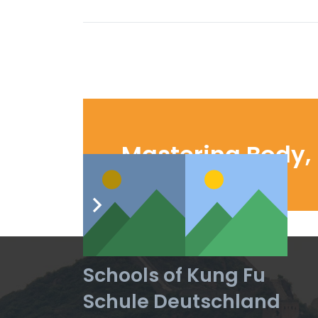
Mastering Body,
Schools of Kung Fu
Schule Deutschland