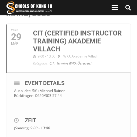
MÄRZ, 2020
2020
CIT (CERTIFIED INSTRUCTOR
29
TRAINING) AKADEMIE
MÄR
VILLACH
9:00 - 13:00
IWKA Akademie Villach
Kategorie:
CIT,
Termine IWKA Österreich
EVENT DETAILS
Ausbilder: Sifu Michael Rainer
Rückfragen: 0650/303 57 44
ZEIT
(Sonntag) 9:00 - 13:00