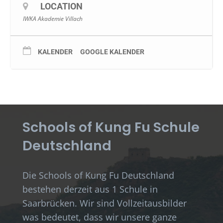
LOCATION
IWKA Akademie Villach
KALENDER
GOOGLE KALENDER
Schools of Kung Fu Schule
Deutschland
Die Schools of Kung Fu Deutschland
bestehen derzeit aus 1 Schule in
Saarbrücken. Wir sind Vollzeitausbilder
was bedeutet, dass wir unsere ganze