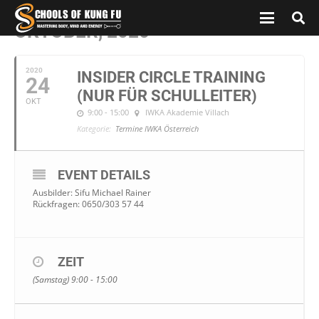
OKTOBER, 2020
2020
INSIDER CIRCLE TRAINING
24
(NUR FÜR SCHULLEITER)
OKT
9:00 - 15:00
IWKA Akademie Villach
Kategorie:
Termine IWKA Österreich
EVENT DETAILS
Ausbilder: Sifu Michael Rainer
Rückfragen: 0650/303 57 44
ZEIT
(Samstag) 9:00 - 15:00