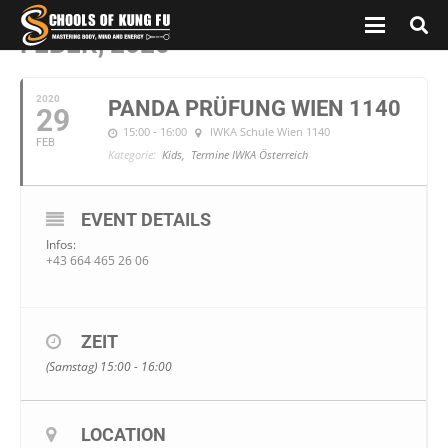
FEBER, 2020
2020
PANDA PRÜFUNG WIEN 1140
29
15:00 - 16:00
IWKA Schule Wien 1140
FEB
Kategorie:
Kids,
Termine IWKA Österreich
EVENT DETAILS
Infos:
+43 664 465 26 06
ZEIT
(Samstag) 15:00 - 16:00
LOCATION