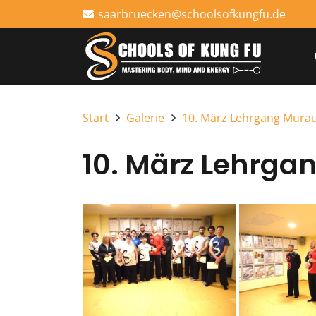
saarbruecken@schoolsofkungfu.de
Start
Galerie
10. März Lehrgang Mura
10. März Lehrga