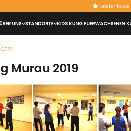
kostenloses
ÜBER UNS
STANDORTE
KIDS KUNG FU
ERWACHSENEN K
u 2019
ng Murau 2019